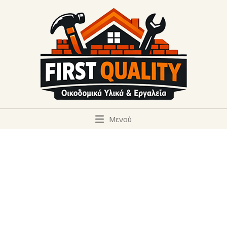
Μενού